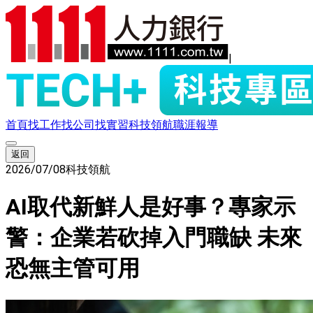
|
首頁
找工作
找公司
找實習
科技領航
職涯報導
返回
2026/07/08
科技領航
AI取代新鮮人是好事？專家示
警：企業若砍掉入門職缺 未來
恐無主管可用