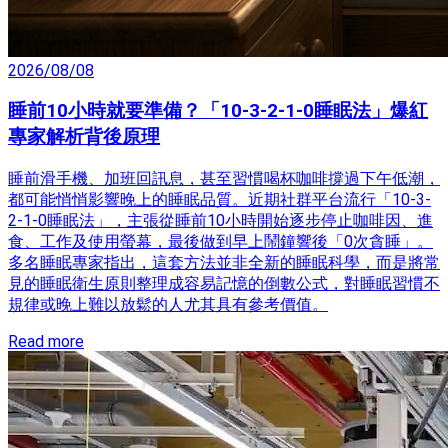
2026/08/08
睡前10小時就要準備？「10-3-2-1-0睡眠法」爆紅
專家解析背後原理
睡前滑手機、加班回訊息，甚至習慣喝杯咖啡撐過下午低潮，
都可能悄悄影響晚上的睡眠品質。近期社群平台流行「10-3-
2-1-0睡眠法」，主張從睡前10小時開始逐步停止咖啡因、進
食、工作及使用螢幕，最後做到早上鬧鐘響後「0次貪睡」。
多名睡眠專家指出，這套方法並非全新的睡眠科學，而是將常
見的睡眠衛生原則整理成容易記憶的倒數公式，對睡眠習慣不
規律或晚上難以放鬆的人尤其具有參考價值。
Read more