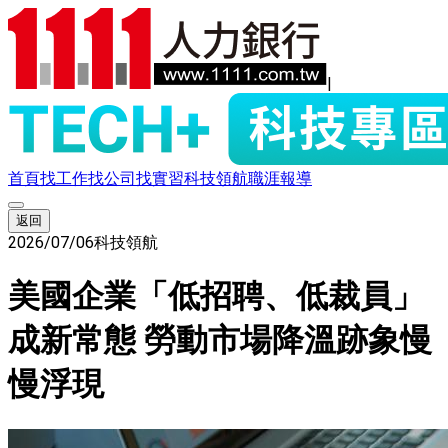
|
首頁
找工作
找公司
找實習
科技領航
職涯報導
返回
2026/07/06
科技領航
美國企業「低招聘、低裁員」
成新常態 勞動市場降溫跡象慢
慢浮現